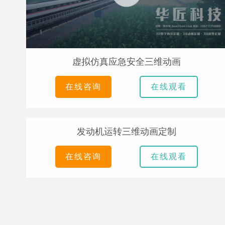
虚拟仿真应急安全三维动画
在线咨询
在线观看
发动机运转三维动画定制
在线咨询
在线观看