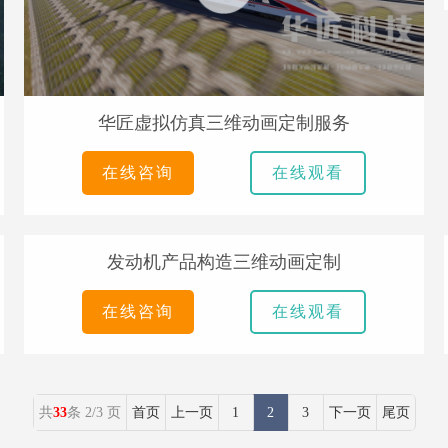
华匠虚拟仿真三维动画定制服务
在线咨询
在线观看
发动机产品构造三维动画定制
在线咨询
在线观看
共
33
条 2/3 页
首页
上一页
1
2
3
下一页
尾页