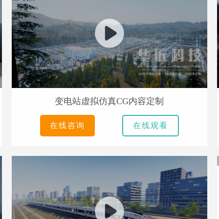
变电站虚拟仿真CG内容定制
在线咨询
在线观看