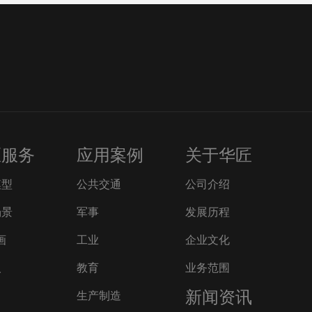
匠服务
应用案例
关于华匠
模型
公共交通
公司介绍
场景
军事
发展历程
画
工业
企业文化
人
教育
业务范围
新闻资讯
生产制造