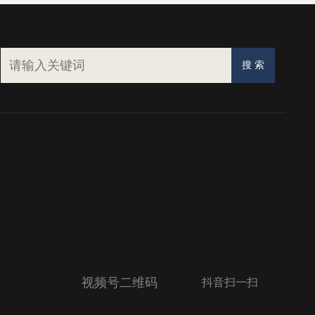
视频号二维码
抖音扫一扫