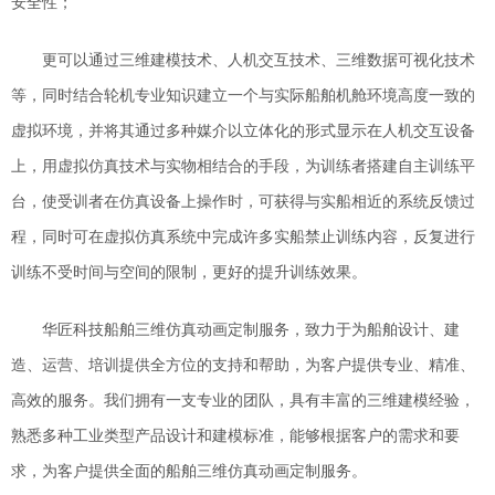
安全性
；
更可以通过三维建模技术、人机交互技术、三维数据可视化技术
等，同时结合轮机专业知识建立一个与实际船舶机舱环境高度一致的
虚拟环境，并将其通过多种媒介以立体化的形式显示在人机交互设备
上，用虚拟仿真技术与实物相结合的手段，为训练者搭建自主训练平
台，使受训者在仿真设备上操作时，可获得与实船相近的系统反馈过
程，同时可在虚拟仿真系统中完成许多实船禁止训练内容，反复进行
训练不受时间与空间的限制，更好的提升训练效果。
华匠科技
船舶三维仿真动画定制服务，致力于为船舶设计、建
造
、
运营
、
培训
提供全方位的支持和帮助，为客户提供专业、精准、
高效的服务。我们拥有一支专业的团队，具有丰富的
三维建模经验
，
熟悉
多种工业
类型
产品
设计和
建模
标准，能够根据客户的需求和要
求，为客户提供全面的船舶三维仿真动画定制服务。