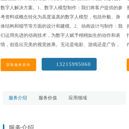
将客户提供的参
形象。 多样化定制：我们提供高度可定制的数
包括外貌、身
务，能够根据客户需求进行各种个性化定制。
设计与制作：我
拟游戏角色、建模真实人物、设计演示角色还
生的动作和表
打造数字形象，我们都能提供定制化的解决方案
戏还是广告，
作和表情：我们为数字人模型添加逼真的动作
3、情感表达与
骨骼动画、面部动画等技术手段，使其具备生
设计，通过精
征。这使得数字人能够在不同场景中展现丰富
13215995060
获取服务咨询
用户建立情感
力。 跨平台应用：我们的数字人模型可应用于
持与集成：我们
域，包括游戏、虚拟现实、增强现实、电影、
整合和应用。
等。无论是用于娱乐、教育、广告宣传还是其
服务介绍
服务价值
应用领域
实现数字人在
都能提供适应不同平台需求的数字人模型。 通
决方案：我们根
数字人模型服务，客户能够获得高质量、逼真
方案。无论是
型，为他们的项目、产品或品牌注入创新和个
服务介绍
能够为客户量
提升用户体验并吸引目标受众的关注。