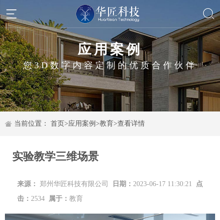
应用案例
您3D数字内容定制的优质合作伙伴
当前位置：
首页
>
应用案例
>
教育
>
查看详情
实验教学三维场景
来源：
郑州华匠科技有限公司
日期：
2023-06-17 11:30:21
点
击：
2534
属于：
教育