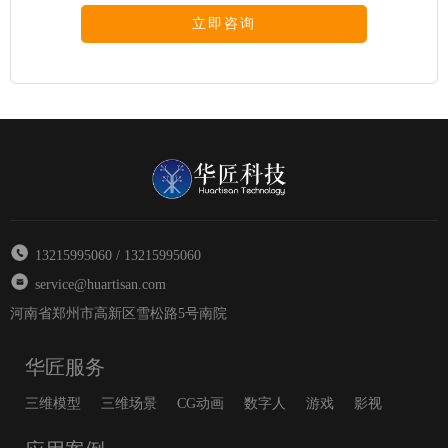
立即咨询
13215995060 / 13215995060
service@huartisan.com
河南省郑州市高新区雪松路5号南院
华匠服务
三维模型
三维场景
CG动画
数字人
游戏
影视