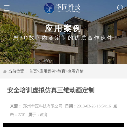
应用案例
您3D数字内容定制的优质合作伙伴
当前位置：
首页
>
应用案例
>
教育
>
查看详情
安全培训虚拟仿真三维动画定制
来源：
郑州华匠科技有限公司
日期：
2013-03-26 18:54:16
点
击：
2701
属于：
教育