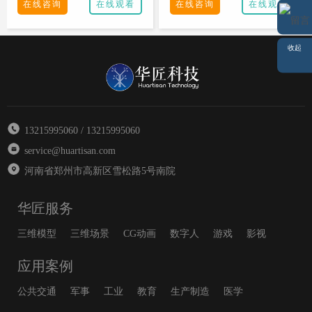
在线咨询
在线观看
在线咨询
在线观看
QQ
留言
收起
13215995060 / 13215995060
service@huartisan.com
河南省郑州市高新区雪松路5号南院
华匠服务
三维模型
三维场景
CG动画
数字人
游戏
影视
应用案例
公共交通
军事
工业
教育
生产制造
医学