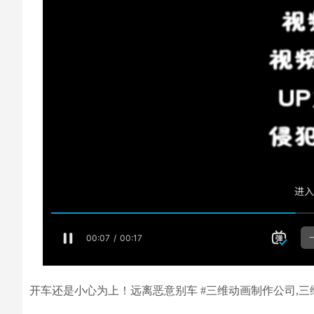
开车还是小心为上！远离恶意别车 #三维动画制作公司,三维