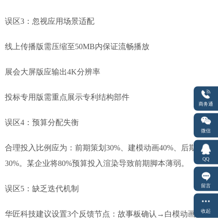
误区3：忽视应用场景适配
线上传播版需压缩至50MB内保证流畅播放
展会大屏版应输出4K分辨率
投标专用版需重点展示专利结构部件
商务通
误区4：预算分配失衡
微信
合理投入比例应为：前期策划30%、建模动画40%、后期
QQ
30%。某企业将80%预算投入渲染导致前期脚本薄弱。
留言
误区5：缺乏迭代机制
收起
华匠科技建议设置3个反馈节点：故事板确认→白模动画校验