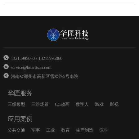
13215995060 / 13215995060
service@huartisan.com
河南省郑州市高新区雪松路5号南院
华匠服务
三维模型
三维场景
CG动画
数字人
游戏
影视
应用案例
公共交通
军事
工业
教育
生产制造
医学