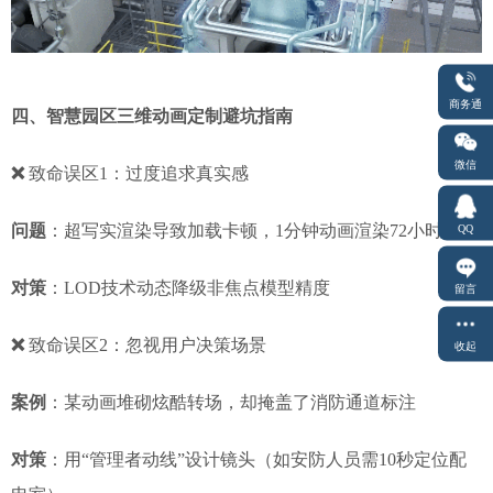
商务通
四、智慧园区三维动画定制避坑指南
微信
❌
致命误区1：过度追求真实感
问题
：超写实渲染导致加载卡顿，1分钟动画渲染72小时
QQ
对策
：LOD技术动态降级非焦点模型精度
留言
❌
致命误区2：忽视用户决策场景
收起
案例
：某动画堆砌炫酷转场，却掩盖了消防通道标注
对策
：用“管理者动线”设计镜头（如安防人员需10秒定位配