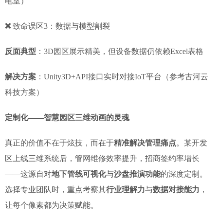
电室）
❌
致命误区3：数据与模型割裂
反面典型
：3D园区展示精美，但设备数据仍依赖Excel表格
解决方案
：Unity3D+API接口实时对接IoT平台（参考古河云
科技方案）
定制化——智慧园区三维动画的灵魂
真正的价值不在于炫技，而在于
精准解决管理痛点
。某开发
区上线三维系统后，管网维修效率提升，招商签约率增长
——这源自对
地下管线可视化
与
沙盘推演功能
的深度定制。
选择专业团队时，重点考察其
行业理解力
与
数据对接能力
，
让每个像素都为决策赋能。