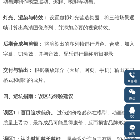
动画师制作模型运动、拆解、模拟等动画。
灯光、渲染与特效：
设置虚拟灯光营造氛围，将三维场景逐
帧计算出高清图像序列，并添加必要的视觉特效。
后期合成与剪辑：
将渲染出的序列帧进行调色、合成，加入
字幕、UI动效，并与音效、配乐进行最终剪辑混录。
交付与输出：
根据播放媒介（大屏、网页、手机）输出不同
格式和编码的成片。
商务通
四、避坑指南：误区与经验建议
微信
误区1：盲目追求低价。
过低的价格必然在模型、动画或渲染
QQ
质量上妥协，最终成品可能显得廉价，反而损害品牌形象。
留言
误区2：认为时间越长越好。
展会观众注意力有限，90-120秒