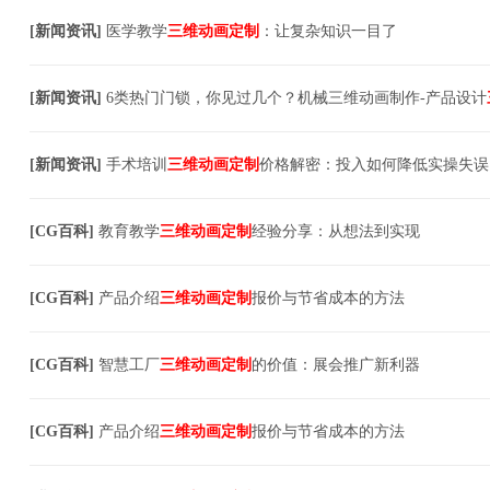
[
新闻资讯
]
医学教学
三维动画定制
：让复杂知识一目了
[
新闻资讯
]
6类热门门锁，你见过几个？机械三维动画制作-产品设计
[
新闻资讯
]
手术培训
三维动画定制
价格解密：投入如何降低实操失误
[
CG百科
]
教育教学
三维动画定制
经验分享：从想法到实现
[
CG百科
]
产品介绍
三维动画定制
报价与节省成本的方法
[
CG百科
]
智慧工厂
三维动画定制
的价值：展会推广新利器
[
CG百科
]
产品介绍
三维动画定制
报价与节省成本的方法