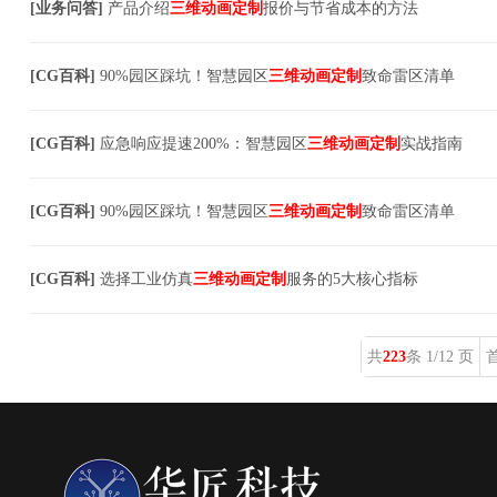
[
业务问答
]
产品介绍
三维动画定制
报价与节省成本的方法
[
CG百科
]
90%园区踩坑！智慧园区
三维动画定制
致命雷区清单
[
CG百科
]
应急响应提速200%：智慧园区
三维动画定制
实战指南
[
CG百科
]
90%园区踩坑！智慧园区
三维动画定制
致命雷区清单
[
CG百科
]
选择工业仿真
三维动画定制
服务的5大核心指标
共
223
条 1/12 页