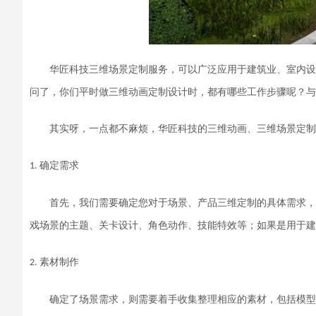
华匠科技三维场景定制服务，可以广泛应用于建筑业、室内设
问了，你们平时做三维动画定制设计时，都有哪些工作步骤呢？与
其实呀，一点都不麻烦，华匠科技的三维动画、三维场景定制
确定需求
1.
首先
，
我们需要
确定
您对于
场景
、
产品三维定制
的
具体
需求，
戏场景的主题、关卡设计、角色动作
、
技能特效
等；如果是用于建
素材
制作
2.
确定了
场景需求，
则需要着手
收集
整理
相应的素材，包括模型