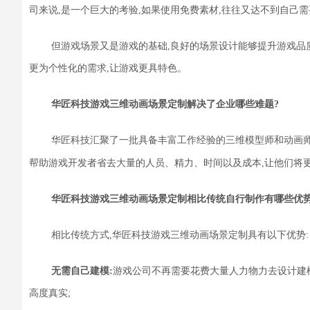
司来说,是一个巨大的考验
,
如果使用免费素材,往往又达不到自己需
但
游戏场景
又
是游戏的基础,良好的场景设计能够提升游戏品
更为个性化的需求,让游戏更具特色。
华匠科技游戏三维动画场景定制解决了企业哪些难题?
华匠科技
汇聚了一批具备
丰富工
作经验的三维模型师和动画师
帮助游戏开发者省去大量的
人员、精力、
时间
以及
成本,让他们将
华匠科技
游戏三维动画场景定制相比传统
自行制作
有哪些优势
相比传统方式,
华匠科技
游戏三维动画场景定制具有以下优势:
无需自己建模:
游戏公司不再需要花费大量人力物力去设计建模
高度真实
;