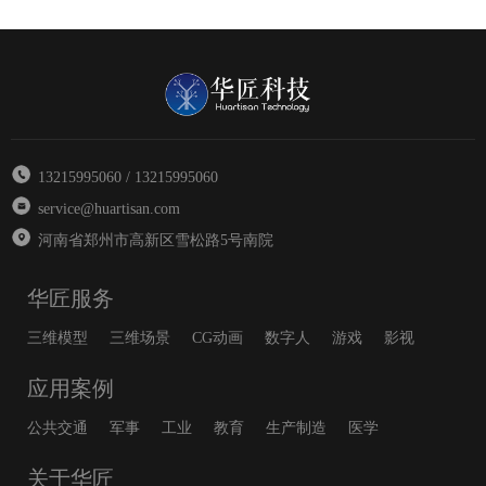
13215995060 / 13215995060
service@huartisan.com
河南省郑州市高新区雪松路5号南院
华匠服务
三维模型
三维场景
CG动画
数字人
游戏
影视
应用案例
公共交通
军事
工业
教育
生产制造
医学
关于华匠