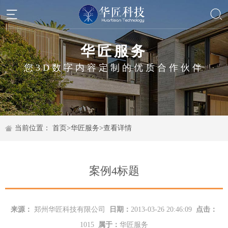
华匠服务
您3D数字内容定制的优质合作伙伴
当前位置：
首页
>
华匠服务
>
查看详情
案例4标题
来源：
郑州华匠科技有限公司
日期：
2013-03-26 20:46:09
点击：
1015
属于：
华匠服务