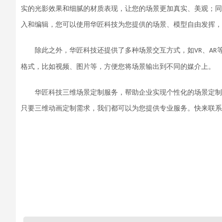
实的光影效果和细腻的材质表现，让您的场景更加真实、美观
；同
入和编辑
，
您可以使用华匠科技为您提供的场景、模型自
由
发挥
，
除此之外，
华匠科技
还提供了多种场景交互方式，如
、
VR
AR
格式，比如视频、图片等，方便您将场景输出到不同的媒介上。
华匠科技
三维场景定制
服务，
帮助
企业
实现个性化的场景定制
只要
三维动画定制需求
，我们都可以
为您提供专业服务
。快来
联系