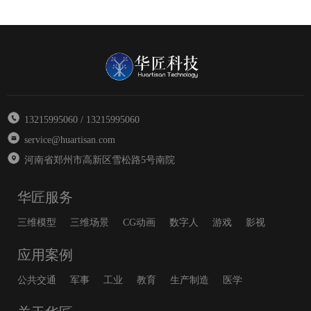
13215995060 / 13215995060
service@huartisan.com
河南省郑州市高新区雪松路5号南院
华匠服务
三维模型
三维场景
CG动画
数字人
游戏
影视
应用案例
公共交通
军事
工业
教育
生产制造
医学