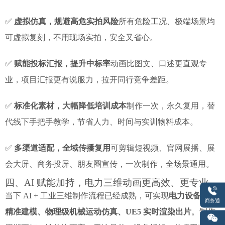
✅
虚拟仿真，规避高危实拍风险
所有危险工况、极端场景均
可虚拟复刻，不用现场实拍，安全又省心。
✅
赋能投标汇报，提升中标率
动画比图文、口述更直观专
业，项目汇报更有说服力，拉开同行竞争差距。
✅
标准化素材，大幅降低培训成本
制作一次，永久复用，替
代线下手把手教学，节省人力、时间与实训物料成本。
✅
多渠道适配，全域传播复用
可剪辑短视频、官网展播、展
会大屏、商务投屏、朋友圈宣传，一次制作，全场景通用。
四、AI 赋能加持，电力三维动画更高效、更专业
当下 AI + 工业三维制作流程已经成熟，可实现
电力设备 1:1
商务通
精准建模、物理级机械运动仿真、UE5 实时渲染出片
。制作