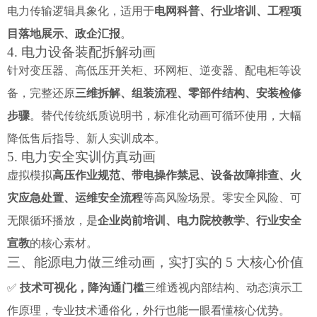
电力传输逻辑具象化，适用于
电网科普、行业培训、工程项
目落地展示、政企汇报
。
4. 电力设备装配拆解动画
针对变压器、高低压开关柜、环网柜、逆变器、配电柜等设
备，完整还原
三维拆解、组装流程、零部件结构、安装检修
步骤
。替代传统纸质说明书，标准化动画可循环使用，大幅
降低售后指导、新人实训成本。
5. 电力安全实训仿真动画
虚拟模拟
高压作业规范、带电操作禁忌、设备故障排查、火
灾应急处置、运维安全流程
等高风险场景。零安全风险、可
无限循环播放，是
企业岗前培训、电力院校教学、行业安全
宣教
的核心素材。
三、能源电力做三维动画，实打实的 5 大核心价值
✅
技术可视化，降沟通门槛
三维透视内部结构、动态演示工
作原理，专业技术通俗化，外行也能一眼看懂核心优势。