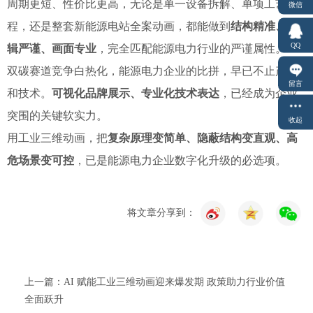
周期更短、性价比更高，无论是单一设备拆解、单项工艺流
微信
程，还是整套新能源电站全案动画，都能做到
结构精准、逻
QQ
辑严谨、画面专业
，完全匹配能源电力行业的严谨属性。
双碳赛道竞争白热化，能源电力企业的比拼，早已不止产品
留言
和技术。
可视化品牌展示、专业化技术表达
，已经成为企业
突围的关键软实力。
收起
用工业三维动画，把
复杂原理变简单、隐蔽结构变直观、高
危场景变可控
，已是能源电力企业数字化升级的必选项。
将文章分享到：
上一篇：AI 赋能工业三维动画迎来爆发期 政策助力行业价值
全面跃升