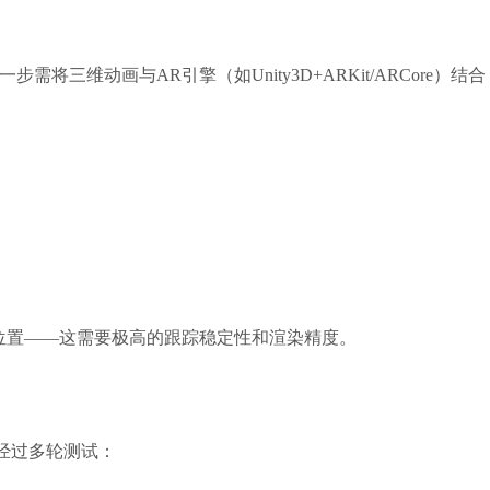
将三维动画与AR引擎（如Unity3D+ARKit/ARCore）结
瘤位置——这需要极高的跟踪稳定性和渲染精度。
经过多轮测试：