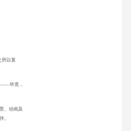
之所以复
节——毕竟，
场景、动画及
伴。