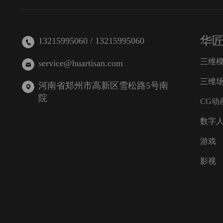
华
13215995060 / 13215995060
三维
service@huartisan.com
三维
河南省郑州市高新区雪松路5号南
院
CG动
数字
游戏
影视