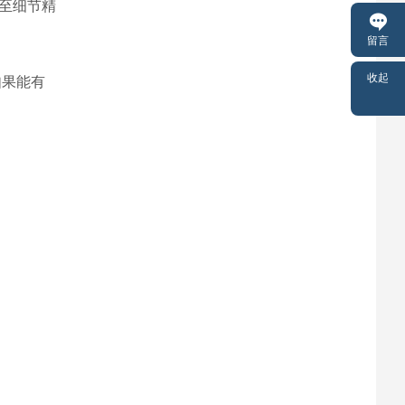
至细节精
留言
收起
如果能有