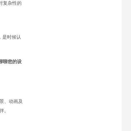
对复杂性的
，是时候认
聊聊您的设
场景、动画及
伴。