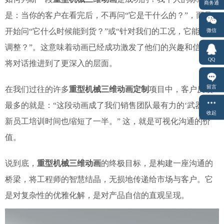
商务通
是：当你的客户在看完后，不再问“它是干什么的？”，而是
开始问“它什么时候能到货？”或“针对我们的工况，它能如何
微信
调整？”。这意味着动画已经成功激发了他们的兴趣和信任，
QQ
将对话推进到了更深入的层面。
留言
在我们过往的许多
重型机械三维动画定制
项目中，客户反馈
最多的就是：“这段动画成了我们销售团队最有力的‘武器’，
收起
新员工培训时间也缩短了一半。” 这，就是可视化沟通的价
值。
说到底，
重型机械三维动画
的终极目标，是构建一座沟通的
桥梁，将工程师的智慧结晶，无损地传递给市场与客户。它
是对复杂性的优雅化解，是对产品自信的直观呈现。