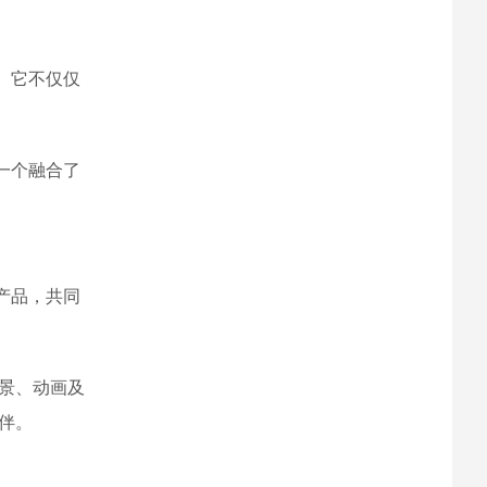
。它不仅仅
一个融合了
产品，共同
场景、动画及
伴。