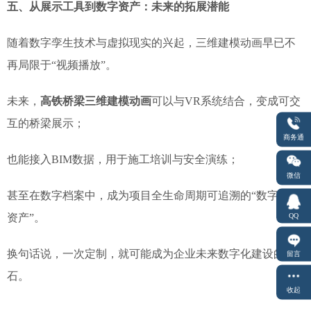
五、从展示工具到数字资产：未来的拓展潜能
随着数字孪生技术与虚拟现实的兴起，三维建模动画早已不
再局限于“视频播放”。
未来，
高铁桥梁三维建模动画
可以与VR系统结合，变成可交
互的桥梁展示；
商务通
也能接入BIM数据，用于施工培训与安全演练；
微信
甚至在数字档案中，成为项目全生命周期可追溯的“数字孪生
QQ
资产”。
换句话说，一次定制，就可能成为企业未来数字化建设的基
留言
石。
收起