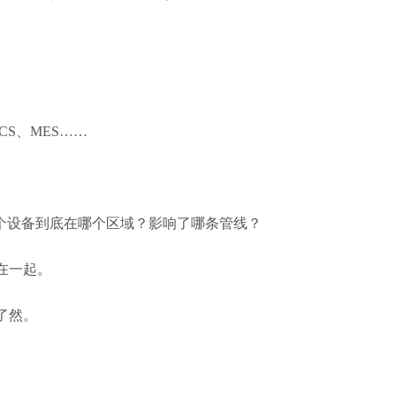
S、MES……
个设备到底在哪个区域？影响了哪条管线？
在一起。
了然。