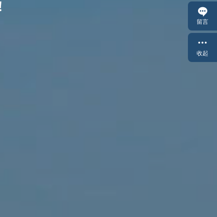
!
!
!
!
留言
收起