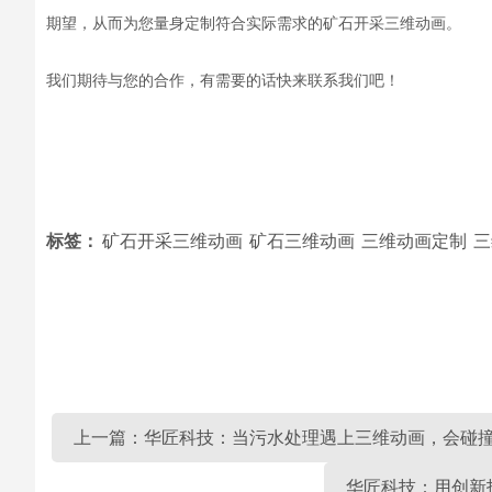
期望，从而为您量身定制符合实际需求的
矿石开采三维
动画
。
我们期待
与
您的合作，
有需要的话快来联系我们吧！
标签：
矿石开采三维动画
矿石三维动画
三维动画定制
三
上一篇：华匠科技：当污水处理遇上三维动画，会碰
华匠科技：用创新