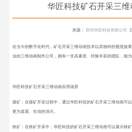
华匠科技矿石开采三维
来源：
郑州华匠科技有限公司
在
当今的
数字化时代，
矿石开采三维动画
技术以其独特的视觉效果
业的
三维动画
制作公司，拥有一支高素质、经验丰富的团队，
能
为
华匠科技矿石开采三维动画
应用场景
煤矿：在煤矿开采过程中，通过
华匠科技的矿石开采三维动画
可以
更为直观、生动
的
演示。
铁矿：在铁矿开采中，
华匠科技的矿石开采三维动画
可以
展示
铁矿