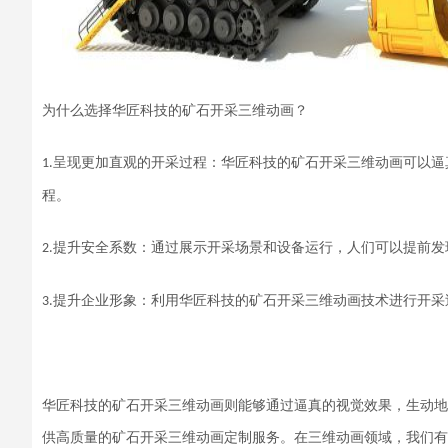
为什么选择
华匠科技的矿石开采三维动画
？
呈现更加直观的开采过程：
华匠科技的矿石开采三维动画
可以逼
1.
程。
提升安全系数：通过
展示
开采场景和设备运行，
人们
可以提前发
2.
提升企业形象
：利用
华匠科技的矿石开采三维动画
技术进行开采
3.
华匠科技的矿石开采三维动画
则能够通过逼真的视觉效果，生动地
供高质量的
矿石开采三维动画
定制服务。在
三维动画
领域，我们有