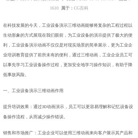
1610
属于：
CG百科
在科技
发展的今天
，
工业设备演示三维
动画
能够
将复杂的工程过程以
生动形象的方式展现在我们眼前
，
为工业设备的演示提供了极大的便
利，
工业设备演示动画
不仅仅是对
现实
场景的简单
展示
，
更
为
工业企
业
培训
教育
提供了前所未有的便利
，通过三维动画，
工业企业员工
可
以
事先学习
工业设备操作过程，
更加
安全地
学习
操作
知识，
有助于降
低事故风险。
一、
工业设备演示三维动画
作用
提升培训效
果
：通过
动画演示，员工可以更容易理解和记忆设备
设
3D
备
操作流程，从而减少操作错误。
销售和市场推广：
工业
企业可以使用三维动画来向客户展示其产品和