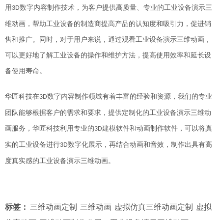
用
数字内容制作技术，为客户提供高质量、专业的工业设备演示三
3D
维动画
，
帮助工业设备的制造商提高产品的认知度和吸引力，促进销
售和推广。同时，对于用户来说，通过观看工业设备演示三维动画，
可以更好地了解
工业
设备的操作和维护方法，提高使用效率和延长设
备使用寿命。
华匠科技在
数字内容制作领域有着丰富的经验和资源，
我们
的专业
3D
团队能够根据客户的需求和要求，提供定制化的工业设备演示三维动
画服务
，
华匠科技
利用专业的
建模软件和动画制作软件，
可以
将真
3D
实的工业设备进行
数字化展示
，再结合动画和音效，制作出具有高
3D
度真实感的
工业设备演示三维动画。
标签：
三维动画定制
三维动画
虚拟仿真三维动画定制
虚拟