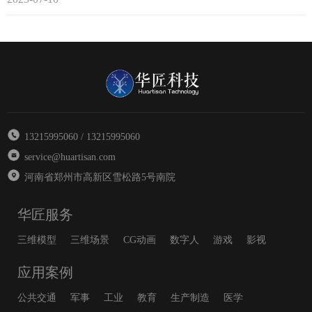
13215995060 / 13215995060
service@huartisan.com
河南省郑州市高新区雪松路5号南院
华匠服务
三维模型
三维场景
CG动画
数字人
游戏
影视
应用案例
公共交通
军事
工业
教育
生产制造
医学