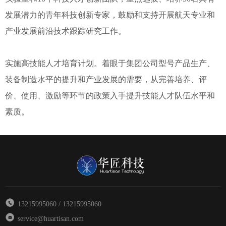
发展潜力的青年科技创新专家，鼓励和支持开展航天专业和
产业发展前沿技术跟踪研究工作。
实施高技能人才培育计划。着眼于集团公司型号产品生产、
装备制造水平的提升和产业发展的需要，从完善培养、评
价、使用、激励等环节的政策入手提升技能人才队伍水平和
素质。
13215995060 / 13215995060
service@huartisan.com