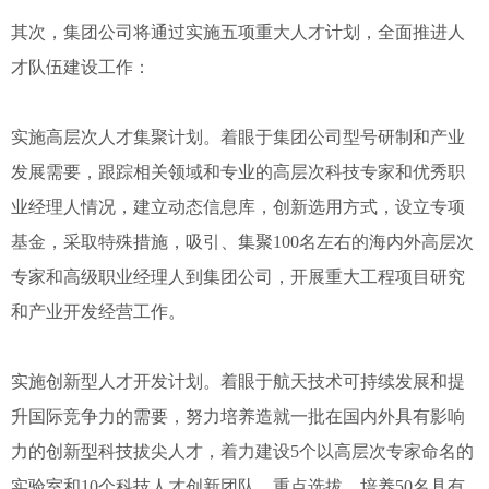
其次，集团公司将通过实施五项重大人才计划，全面推进人
才队伍建设工作：
实施高层次人才集聚计划。着眼于集团公司型号研制和产业
发展需要，跟踪相关领域和专业的高层次科技专家和优秀职
业经理人情况，建立动态信息库，创新选用方式，设立专项
基金，采取特殊措施，吸引、集聚100名左右的海内外高层次
专家和高级职业经理人到集团公司，开展重大工程项目研究
和产业开发经营工作。
实施创新型人才开发计划。着眼于航天技术可持续发展和提
升国际竞争力的需要，努力培养造就一批在国内外具有影响
力的创新型科技拔尖人才，着力建设5个以高层次专家命名的
实验室和10个科技人才创新团队，重点选拔、培养50名具有