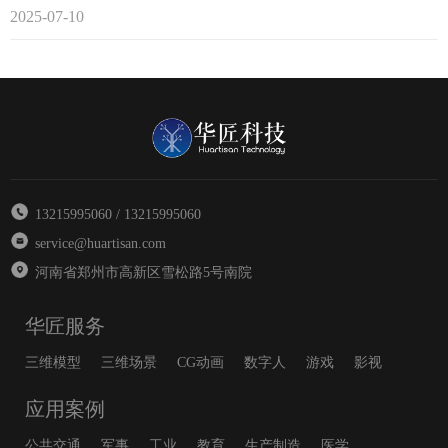
2025-07-10
13215995060 / 13215995060
service@huartisan.com
河南省郑州市高新区雪松路5号南院
华匠服务
三维模型
三维场景
CG动画
数字人
游戏
影视
应用案例
公共交通
军事
工业
教育
生产制造
医学