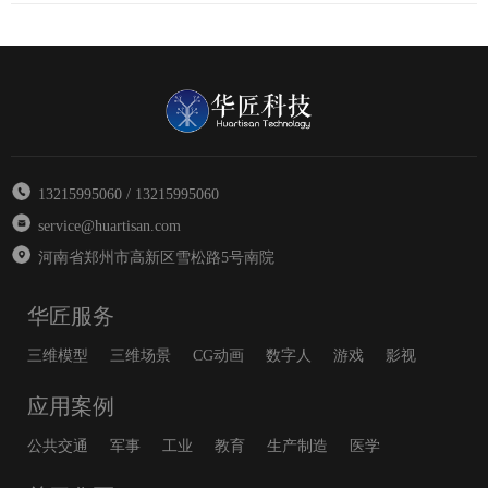
13215995060 / 13215995060
service@huartisan.com
河南省郑州市高新区雪松路5号南院
华匠服务
三维模型
三维场景
CG动画
数字人
游戏
影视
应用案例
公共交通
军事
工业
教育
生产制造
医学