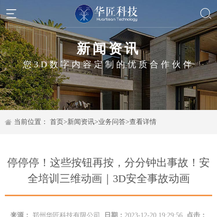
新闻资讯
您3D数字内容定制的优质合作伙伴
当前位置：
首页
>
新闻资讯
>
业务问答
>
查看详情
停停停！这些按钮再按，分分钟出事故！安
全培训三维动画｜3D安全事故动画
来源：
郑州华匠科技有限公司
日期：
2023-12-20 19:29:56
点击：