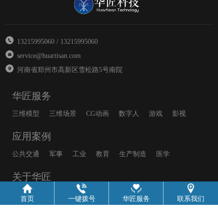
13215995060 / 13215995060
service@huartisan.com
河南省郑州市高新区雪松路5号南院
华匠服务
三维模型
三维场景
CG动画
数字人
游戏
影视
应用案例
公共交通
军事
工业
教育
生产制造
医学
关于华匠
公司介绍
发展历程
企业文化
业务范围
首页
一键拨号
华匠服务
联系我们
新闻资讯