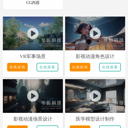
CG内容
VR军事场景
影视动漫角色设计
在线咨询
在线观看
在线咨询
在线观看
影视动漫场景设计
医学模型设计制作