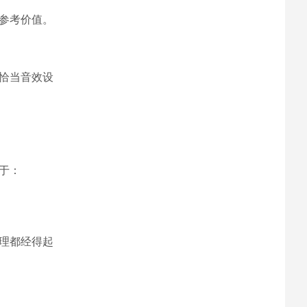
参考价值。
恰当音效设
于：
理都经得起