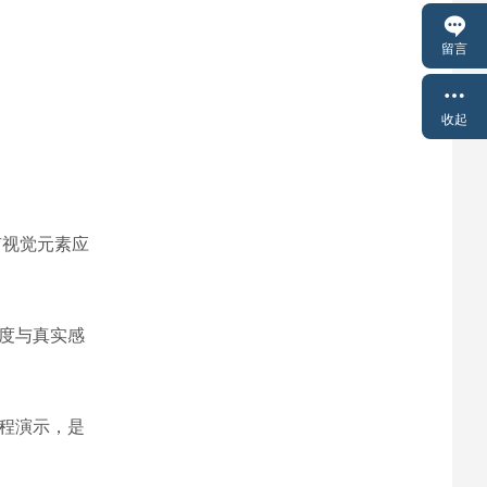
留言
收起
有视觉元素应
度与真实感
程演示，是