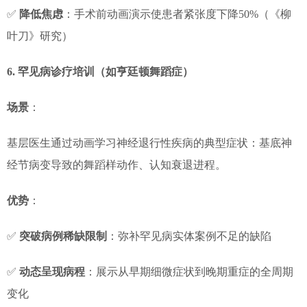
✅
降低焦虑
：手术前动画演示使患者紧张度下降50%（《柳
叶刀》研究）
6. 罕见病诊疗培训（如亨廷顿舞蹈症）
场景
：
基层医生通过动画学习神经退行性疾病的典型症状：基底神
经节病变导致的舞蹈样动作、认知衰退进程。
优势
：
✅
突破病例稀缺限制
：弥补罕见病实体案例不足的缺陷
✅
动态呈现病程
：展示从早期细微症状到晚期重症的全周期
变化