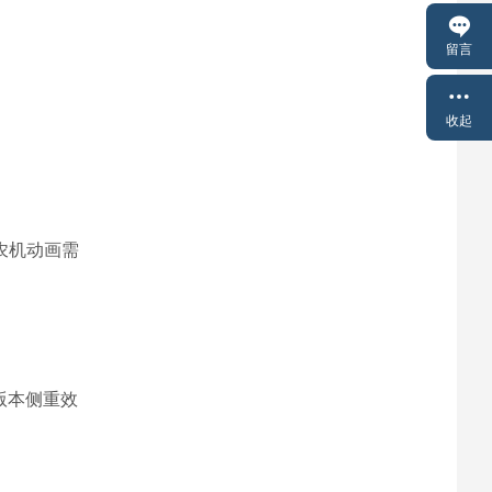
留言
收起
农机动画需
版本侧重效