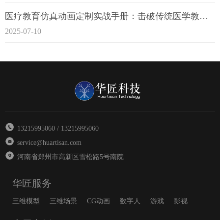
医疗教育仿真动画定制实战手册：击破传统医学教育7大痛点
2025-07-10
13215995060 / 13215995060
service@huartisan.com
河南省郑州市高新区雪松路5号南院
华匠服务
三维模型
三维场景
CG动画
数字人
游戏
影视